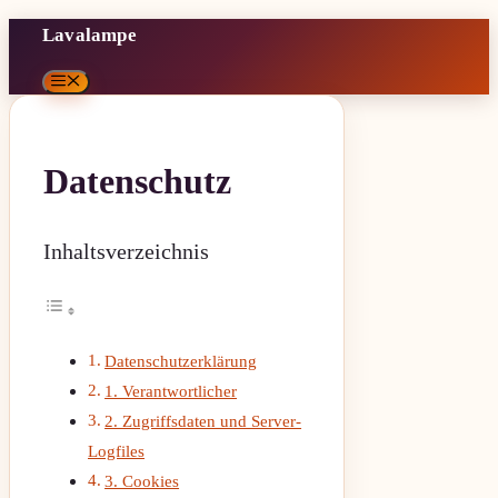
Zum
Lavalampe
Inhalt
Menü
springen
Datenschutz
Inhaltsverzeichnis
Datenschutzerklärung
1. Verantwortlicher
2. Zugriffsdaten und Server-
Logfiles
3. Cookies