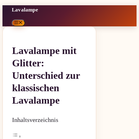
Zum
Lavalampe
Inhalt
Menü
springen
Lavalampe mit
Glitter:
Unterschied zur
klassischen
Lavalampe
Inhaltsverzeichnis